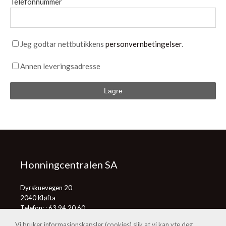
Telefonnummer
Jeg godtar nettbutikkens
personvernbetingelser
.
Annen leveringsadresse
Honningcentralen SA
Dyrskuevegen 20
2040 Kløfta
Telefon: :
63 94 20 60
E-post:
post@honningcentralen.no
Vi bruker informasjonskapsler (cookies) slik at vi kan yte deg