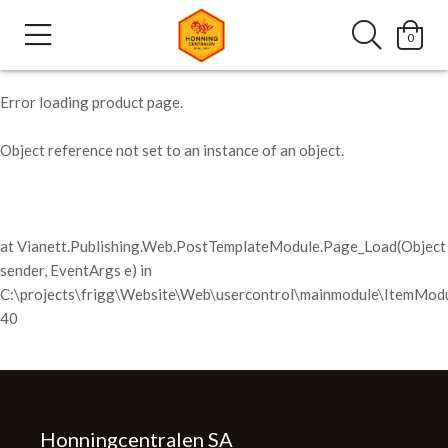
0
Error loading product page.
Object reference not set to an instance of an object.
at Vianett.Publishing.Web.PostTemplateModule.Page_Load(Object
sender, EventArgs e) in
C:\projects\frigg\Website\Web\usercontrol\mainmodule\ItemModu
40
Honningcentralen SA