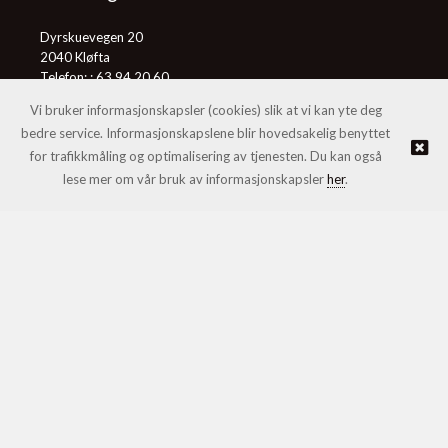
Dyrskuevegen 20
2040 Kløfta
Telefon: :
63 94 20 60
E-post:
post@honningcentralen.no
Vi bruker informasjonskapsler (cookies) slik at vi kan yte deg
bedre service. Informasjonskapslene blir hovedsakelig benyttet
for trafikkmåling og optimalisering av tjenesten. Du kan også
© Honningcentralen SA |
Nettbutikk levert av Kréatif
lese mer om vår bruk av informasjonskapsler
her
.