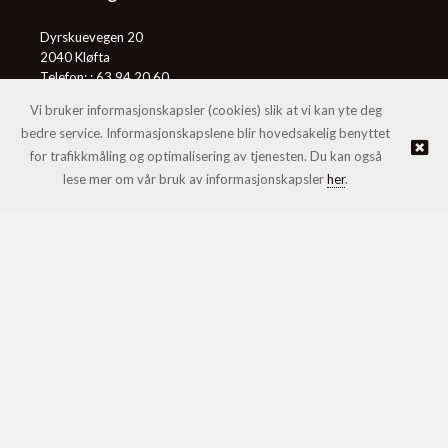
Dyrskuevegen 20
2040 Kløfta
Telefon: :
63 94 20 60
E-post:
post@honningcentralen.no
Vi bruker informasjonskapsler (cookies) slik at vi kan yte deg
bedre service. Informasjonskapslene blir hovedsakelig benyttet
for trafikkmåling og optimalisering av tjenesten. Du kan også
© Honningcentralen SA |
Nettbutikk levert av Kréatif
lese mer om vår bruk av informasjonskapsler
her
.