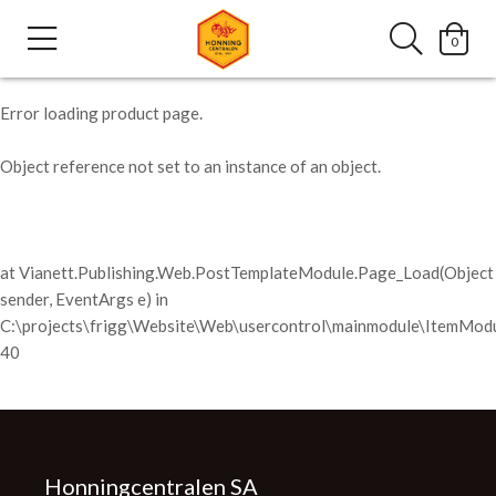
0
Error loading product page.
Object reference not set to an instance of an object.
at Vianett.Publishing.Web.PostTemplateModule.Page_Load(Object
sender, EventArgs e) in
C:\projects\frigg\Website\Web\usercontrol\mainmodule\ItemModu
40
Honningcentralen SA