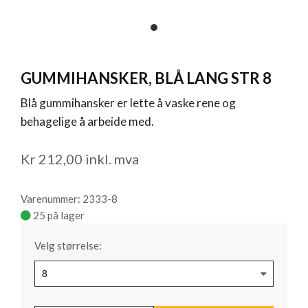
item
0
Item
1
GUMMIHANSKER, BLÅ LANG STR 8
of
1
Blå gummihansker er lette å vaske rene og
behagelige å arbeide med.
Kr
212,00
inkl. mva
Varenummer: 2333-8
25 på lager
Velg størrelse: