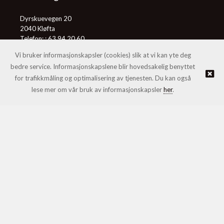
Dyrskuevegen 20
2040 Kløfta
Telefon: :
63 94 20 60
E-post:
post@honningcentralen.no
Vi bruker informasjonskapsler (cookies) slik at vi kan yte deg
bedre service. Informasjonskapslene blir hovedsakelig benyttet
for trafikkmåling og optimalisering av tjenesten. Du kan også
© Honningcentralen SA |
Nettbutikk levert av Kréatif
lese mer om vår bruk av informasjonskapsler
her
.