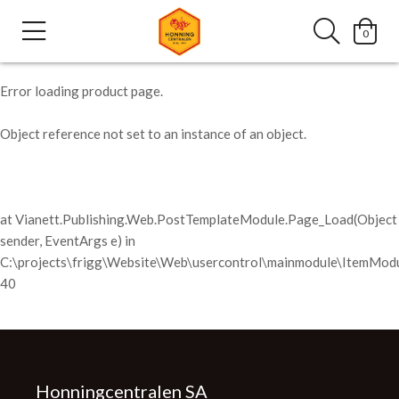
0
Error loading product page.
Object reference not set to an instance of an object.
at Vianett.Publishing.Web.PostTemplateModule.Page_Load(Object
sender, EventArgs e) in
C:\projects\frigg\Website\Web\usercontrol\mainmodule\ItemModu
40
Honningcentralen SA