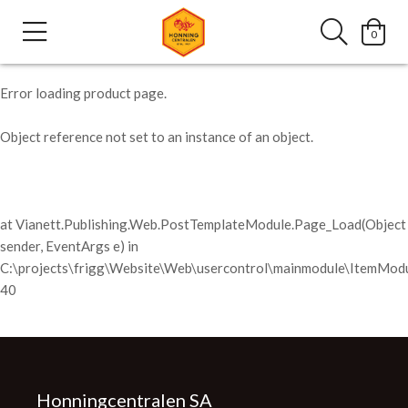
0
Error loading product page.
Object reference not set to an instance of an object.
at Vianett.Publishing.Web.PostTemplateModule.Page_Load(Object
sender, EventArgs e) in
C:\projects\frigg\Website\Web\usercontrol\mainmodule\ItemModu
40
Honningcentralen SA