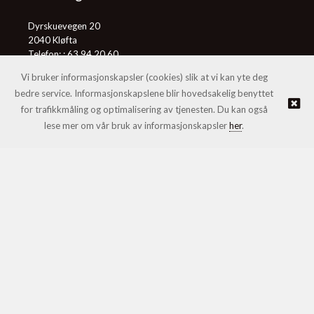
Dyrskuevegen 20
2040 Kløfta
Telefon: :
63 94 20 60
E-post:
post@honningcentralen.no
Vi bruker informasjonskapsler (cookies) slik at vi kan yte deg
bedre service. Informasjonskapslene blir hovedsakelig benyttet
for trafikkmåling og optimalisering av tjenesten. Du kan også
© Honningcentralen SA |
Nettbutikk levert av Kréatif
lese mer om vår bruk av informasjonskapsler
her
.