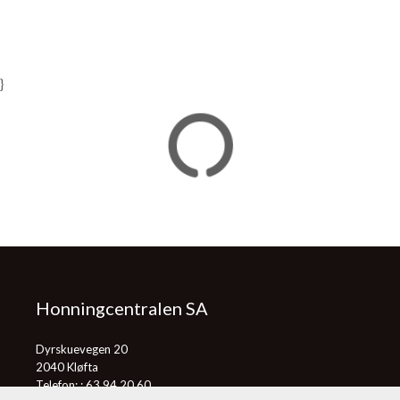
}
Honningcentralen SA
Dyrskuevegen 20
2040 Kløfta
Telefon: :
63 94 20 60