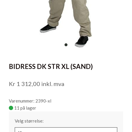
item
0
Item
1
BIDRESS DK STR XL (SAND)
of
1
Kr
1 312,00
inkl. mva
Varenummer: 2390-xl
11 på lager
Velg størrelse: