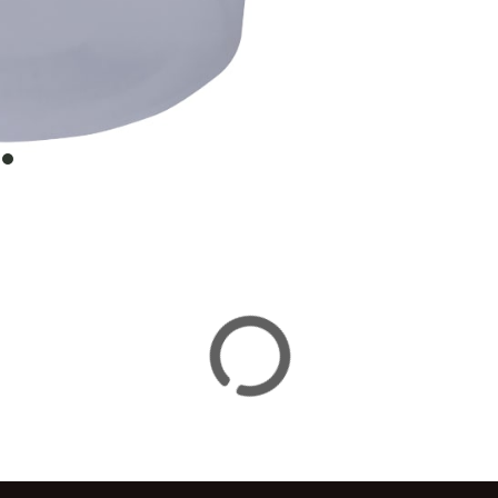
item
0