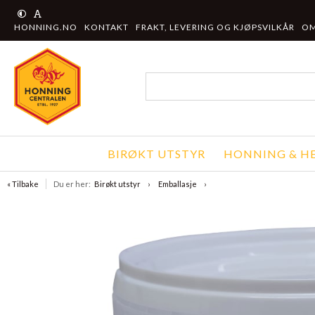
HONNING.NO
KONTAKT
FRAKT, LEVERING OG KJØPSVILKÅR
OM
BIRØKT UTSTYR
HONNING & HE
« Tilbake
Du er her:
Birøkt utstyr
Emballasje