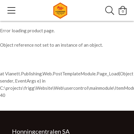
0
Error loading product page.
Object reference not set to an instance of an object.
at Vianett.Publishing.Web.PostTemplateModule.Page_Load(Object
sender, EventArgs e) in
C:\projects\frigg\Website\Web\usercontrol\mainmodule\ItemModu
40
Honningcentralen SA