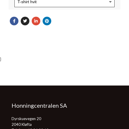
}
Honningcentralen SA
Dyrskuevegen 20
2040 Kløfta