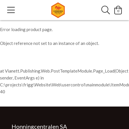
0
Error loading product page.
Object reference not set to an instance of an object.
at Vianett.Publishing.Web.PostTemplateModule.Page_Load(Object
sender, EventArgs e) in
C:\projects\frigg\Website\Web\usercontrol\mainmodule\ItemModu
40
Honningcentralen SA