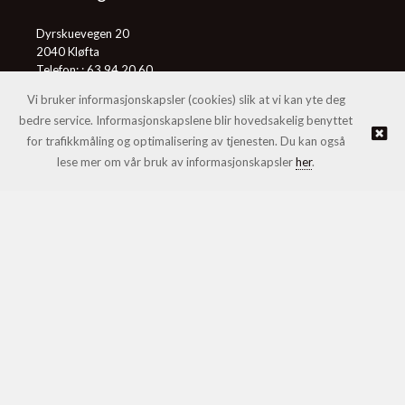
Dyrskuevegen 20
2040 Kløfta
Telefon: :
63 94 20 60
E-post:
post@honningcentralen.no
Vi bruker informasjonskapsler (cookies) slik at vi kan yte deg
bedre service. Informasjonskapslene blir hovedsakelig benyttet
for trafikkmåling og optimalisering av tjenesten. Du kan også
© Honningcentralen SA |
Nettbutikk levert av Kréatif
lese mer om vår bruk av informasjonskapsler
her
.