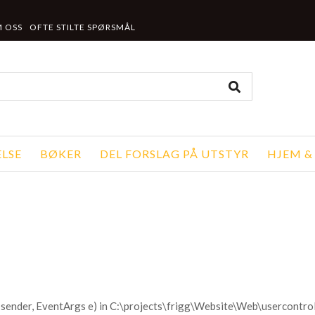
 OSS
OFTE STILTE SPØRSMÅL
LSE
BØKER
DEL FORSLAG PÅ UTSTYR
HJEM &
sender, EventArgs e) in C:\projects\frigg\Website\Web\usercontr