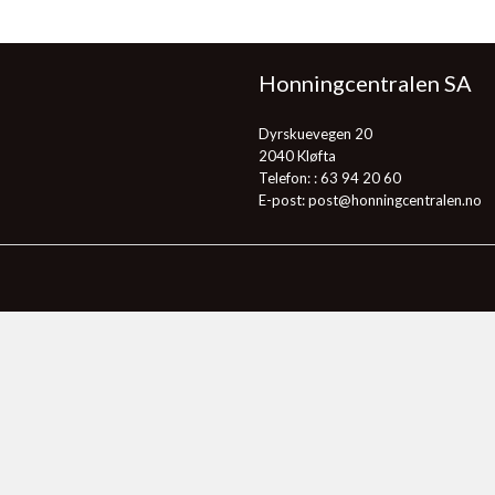
Honningcentralen SA
Dyrskuevegen 20
2040 Kløfta
Telefon: :
63 94 20 60
E-post:
post@honningcentralen.no