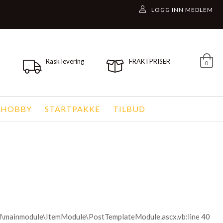
Rask levering
FRAKTPRISER
0
 HOBBY
STARTPAKKE
TILBUD
ol\mainmodule\ItemModule\PostTemplateModule.ascx.vb:line 40