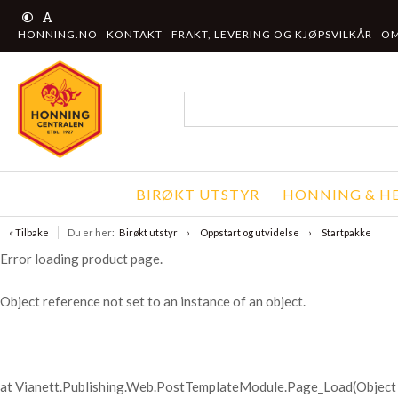
HONNING.NO
KONTAKT
FRAKT, LEVERING OG KJØPSVILKÅR
OM
BIRØKT UTSTYR
HONNING & HE
« Tilbake
Du er her:
Birøkt utstyr
Oppstart og utvidelse
Startpakke
Error loading product page.
Object reference not set to an instance of an object.
at Vianett.Publishing.Web.PostTemplateModule.Page_Load(Object 