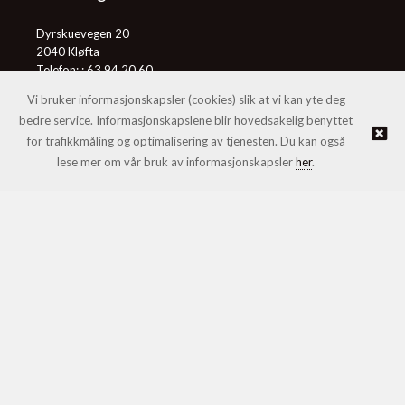
Dyrskuevegen 20
2040 Kløfta
Telefon: :
63 94 20 60
E-post:
post@honningcentralen.no
Vi bruker informasjonskapsler (cookies) slik at vi kan yte deg
bedre service. Informasjonskapslene blir hovedsakelig benyttet
for trafikkmåling og optimalisering av tjenesten. Du kan også
© Honningcentralen SA |
Nettbutikk levert av Kréatif
lese mer om vår bruk av informasjonskapsler
her
.