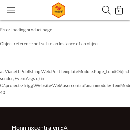
0
Error loading product page.
Object reference not set to an instance of an object.
at Vianett.Publishing.Web.PostTemplateModule.Page_Load(Object
sender, EventArgs e) in
C:\projects\frigg\Website\Web\usercontrol\mainmodule\ItemModu
40
Honningcentralen SA