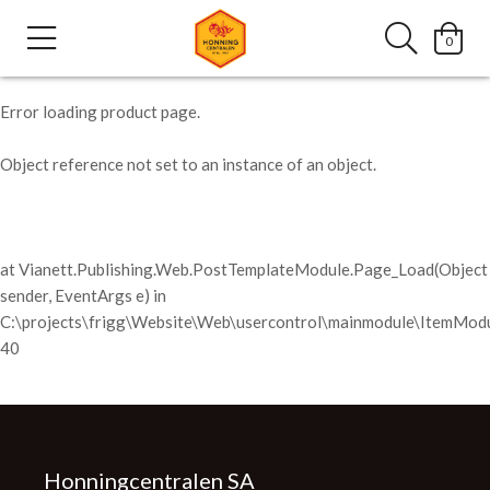
0
Error loading product page.
Object reference not set to an instance of an object.
at Vianett.Publishing.Web.PostTemplateModule.Page_Load(Object
sender, EventArgs e) in
C:\projects\frigg\Website\Web\usercontrol\mainmodule\ItemModu
40
Honningcentralen SA