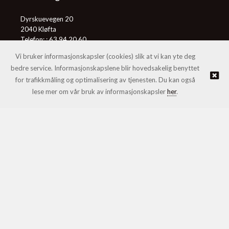
Dyrskuevegen 20
2040 Kløfta
Telefon: :
63 94 20 60
E-post:
post@honningcentralen.no
Vi bruker informasjonskapsler (cookies) slik at vi kan yte deg
bedre service. Informasjonskapslene blir hovedsakelig benyttet
for trafikkmåling og optimalisering av tjenesten. Du kan også
© Honningcentralen SA |
Nettbutikk levert av Kréatif
lese mer om vår bruk av informasjonskapsler
her
.