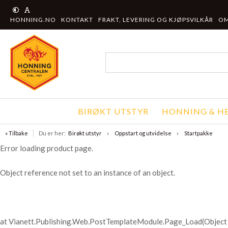
HONNING.NO
KONTAKT
FRAKT, LEVERING OG KJØPSVILKÅR
OM
BIRØKT UTSTYR
HONNING & HE
« Tilbake
Du er her:
Birøkt utstyr
Oppstart og utvidelse
Startpakke
Error loading product page.
Object reference not set to an instance of an object.
at Vianett.Publishing.Web.PostTemplateModule.Page_Load(Object 