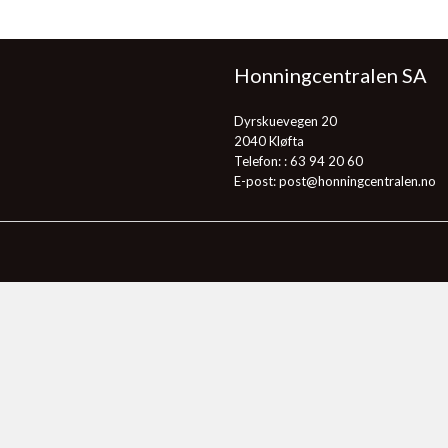
Honningcentralen SA
Dyrskuevegen 20
2040 Kløfta
Telefon: :
63 94 20 60
E-post:
post@honningcentralen.no