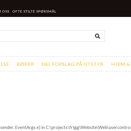
 OSS
OFTE STILTE SPØRSMÅL
LSE
BØKER
DEL FORSLAG PÅ UTSTYR
HJEM &
sender, EventArgs e) in C:\projects\frigg\Website\Web\usercontr