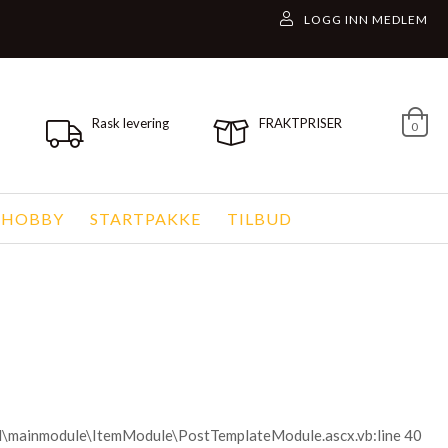
Rask levering
FRAKTPRISER
0
 HOBBY
STARTPAKKE
TILBUD
ol\mainmodule\ItemModule\PostTemplateModule.ascx.vb:line 40