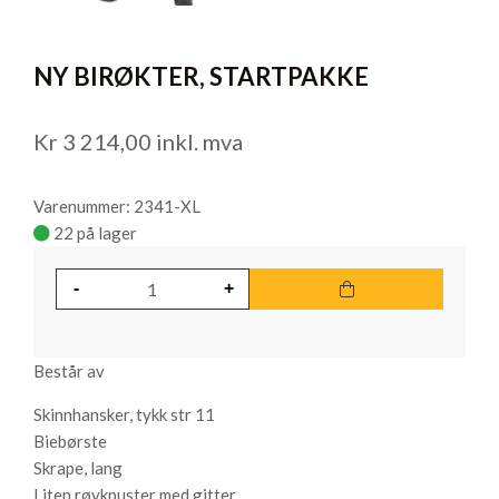
item
0
Item
1
NY BIRØKTER, STARTPAKKE
of
1
Kr
3 214,00
inkl. mva
Varenummer: 2341-XL
22 på lager
Består av
Skinnhansker, tykk str 11
Biebørste
Skrape, lang
Liten røykpuster med gitter