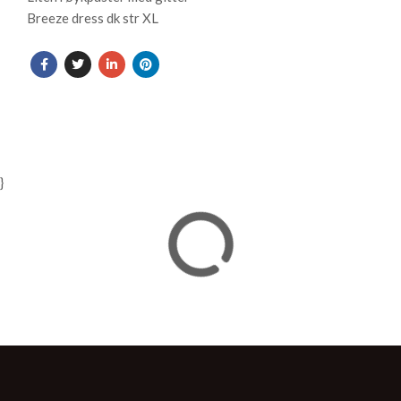
Breeze dress dk str XL
}