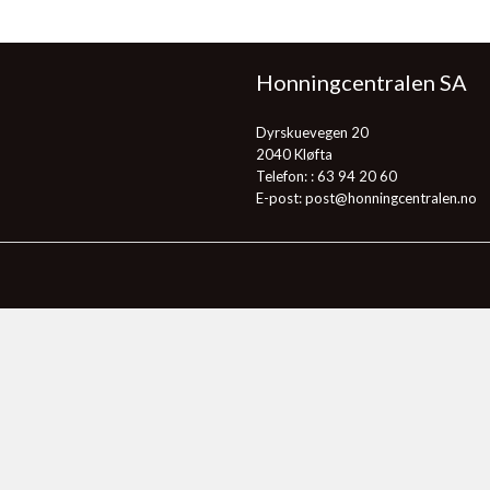
Honningcentralen SA
Dyrskuevegen 20
2040 Kløfta
Telefon: :
63 94 20 60
E-post:
post@honningcentralen.no