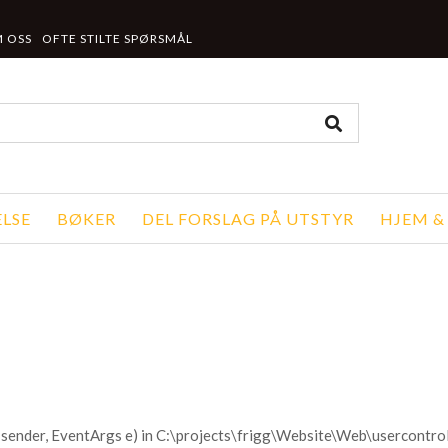
 OSS
OFTE STILTE SPØRSMÅL
LSE
BØKER
DEL FORSLAG PÅ UTSTYR
HJEM &
sender, EventArgs e) in C:\projects\frigg\Website\Web\usercontr