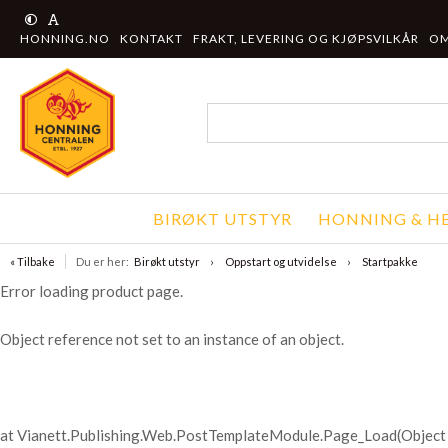
HONNING.NO
KONTAKT
FRAKT, LEVERING OG KJØPSVILKÅR
OM
BIRØKT UTSTYR
HONNING & HE
« Tilbake
Du er her:
Birøkt utstyr
Oppstart og utvidelse
Startpakke
Error loading product page.
Object reference not set to an instance of an object.
at Vianett.Publishing.Web.PostTemplateModule.Page_Load(Object 