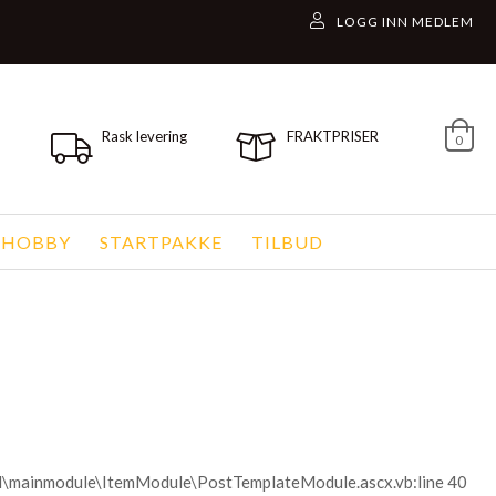
Rask levering
FRAKTPRISER
0
 HOBBY
STARTPAKKE
TILBUD
ol\mainmodule\ItemModule\PostTemplateModule.ascx.vb:line 40