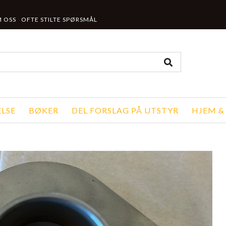
 OSS
OFTE STILTE SPØRSMÅL
LSE
BØKER
DEL FORSLAG PÅ UTSTYR
HJEM &