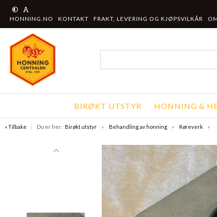
HONNING.NO
KONTAKT
FRAKT, LEVERING OG KJØPSVILKÅR
OM
BIRØKT UTSTYR
HONNING & HE
« Tilbake
Du er her:
Birøkt utstyr
Behandling av honning
Røreverk