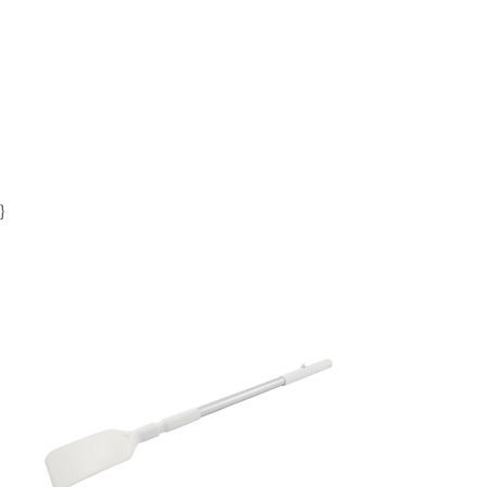
2
Item
1
of
2
}