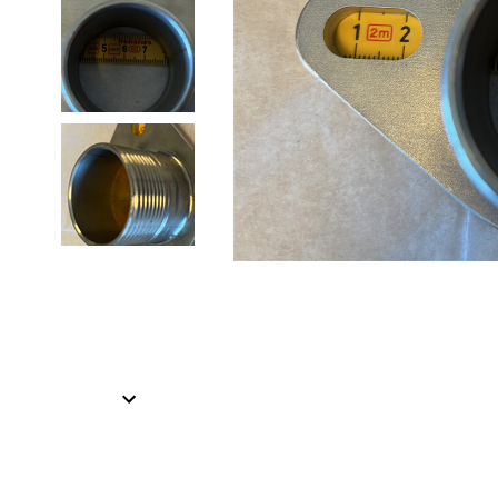
Item
1
of