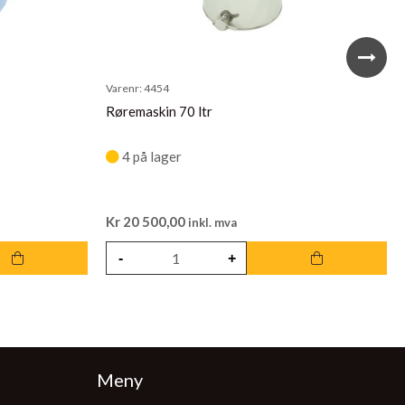
Varenr:
4454
Røremaskin 70 ltr
4 på lager
Kr
20 500,00
inkl. mva
Meny