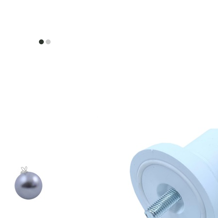
item
item
0
1