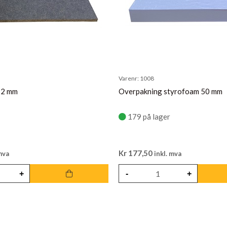
Varenr:
1008
12 mm
Overpakning styrofoam 50 mm
179 på lager
Kr
177,50
mva
inkl. mva