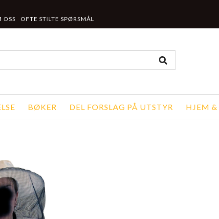
 OSS
OFTE STILTE SPØRSMÅL
LSE
BØKER
DEL FORSLAG PÅ UTSTYR
HJEM &