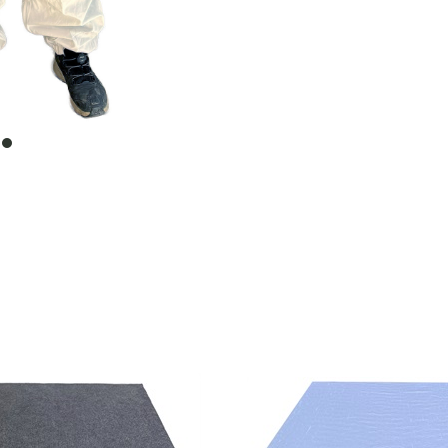
item
0