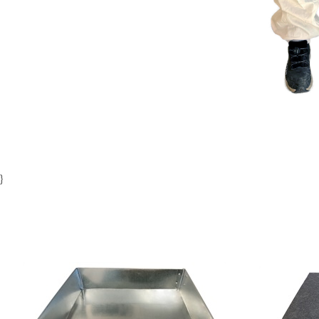
Item
1
of
1
}