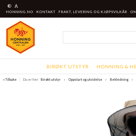
HONNING.NO
KONTAKT
FRAKT, LEVERING OG KJØPSVILKÅR
OM
BIRØKT UTSTYR
HONNING & HE
« Tilbake
Du er her:
Birøkt utstyr
Oppstart og utvidelse
Bekledning