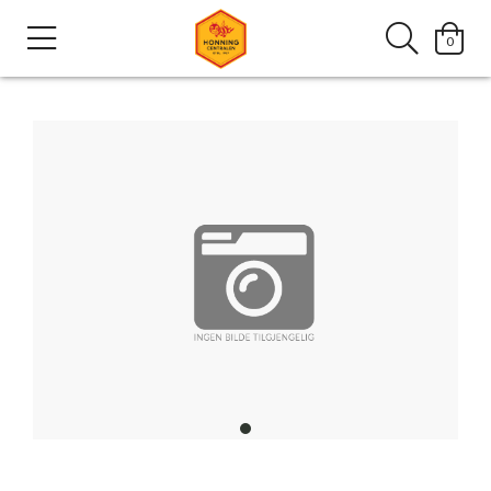
0
item
0
Item
1