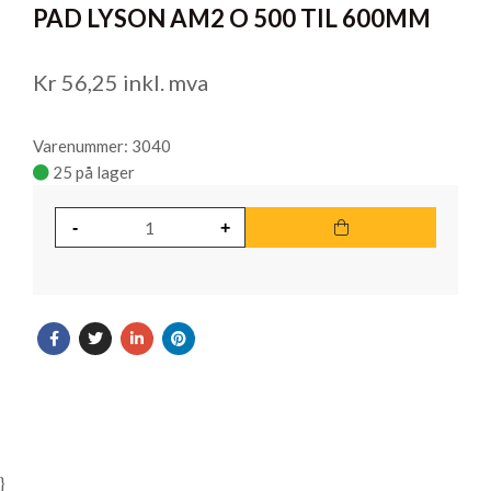
PAD LYSON AM2 O 500 TIL 600MM
of
1
Kr
56,25
inkl. mva
Varenummer: 3040
25 på lager
}