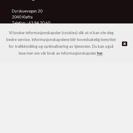
Dyrskuevegen 20
2040 Kløfta
Telefon: :
63 94 20 60
E-post:
post@honningcentralen.no
Vi bruker informasjonskapsler (cookies) slik at vi kan yte deg
bedre service. Informasjonskapslene blir hovedsakelig benyttet
for trafikkmåling og optimalisering av tjenesten. Du kan også
© Honningcentralen SA |
Nettbutikk levert av Kréatif
lese mer om vår bruk av informasjonskapsler
her
.