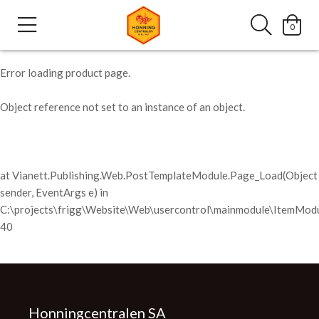
0
Error loading product page.
Object reference not set to an instance of an object.
at Vianett.Publishing.Web.PostTemplateModule.Page_Load(Object
sender, EventArgs e) in
C:\projects\frigg\Website\Web\usercontrol\mainmodule\ItemModu
40
Honningcentralen SA