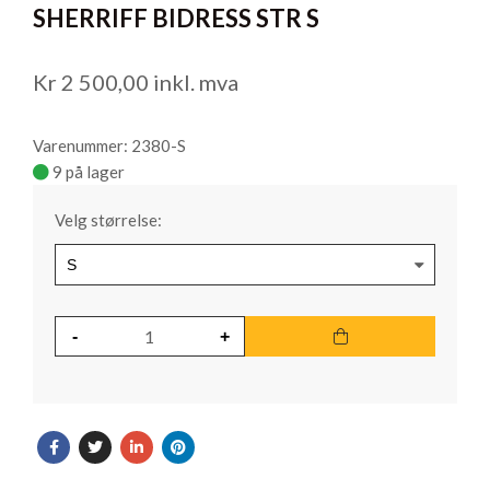
SHERRIFF BIDRESS STR S
of
1
Kr
2 500,00
inkl. mva
Varenummer: 2380-S
9 på lager
Velg størrelse: