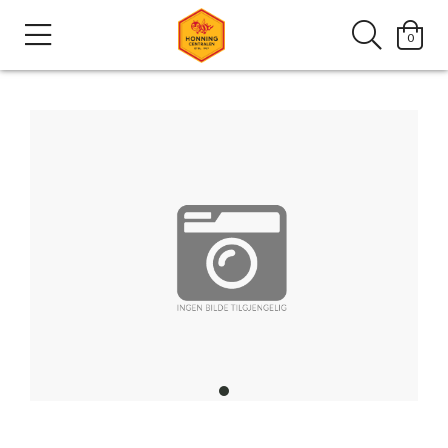
0
item
0
Item
1