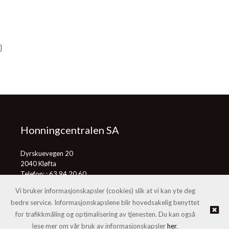
}
Honningcentralen SA
Dyrskuevegen 20
2040 Kløfta
Telefon: :
63 94 20 60
E-post:
post@honningcentralen.no
Vi bruker informasjonskapsler (cookies) slik at vi kan yte deg
bedre service. Informasjonskapslene blir hovedsakelig benyttet
for trafikkmåling og optimalisering av tjenesten. Du kan også
© Honningcentralen SA |
Nettbutikk levert av Kréatif
lese mer om vår bruk av informasjonskapsler
her
.