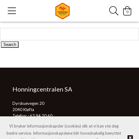
0
Honningcentralen SA
Dyrskuevegen 20
2040 Kløfta
Telefon: :
63 94 20 60
E-post:
post@honningcentralen.no
Vi bruker informasjonskapsler (cookies) slik at vi kan yte deg
bedre service. Informasjonskapslene blir hovedsakelig benyttet