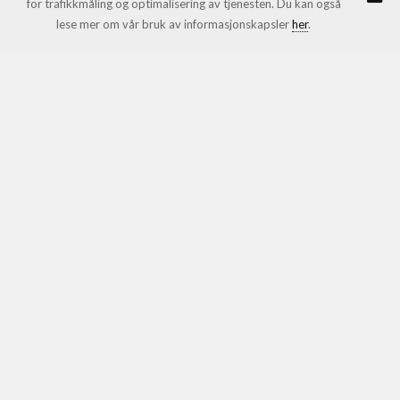
for trafikkmåling og optimalisering av tjenesten. Du kan også
© Honningcentralen SA |
Nettbutikk levert av Kréatif
lese mer om vår bruk av informasjonskapsler
her
.